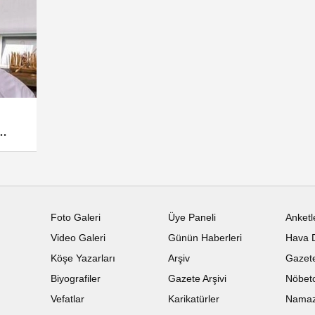
Foto Galeri
Üye Paneli
Anketl
Video Galeri
Günün Haberleri
Hava 
Köşe Yazarları
Arşiv
Gazete
Biyografiler
Gazete Arşivi
Nöbetc
Vefatlar
Karikatürler
Namaz 