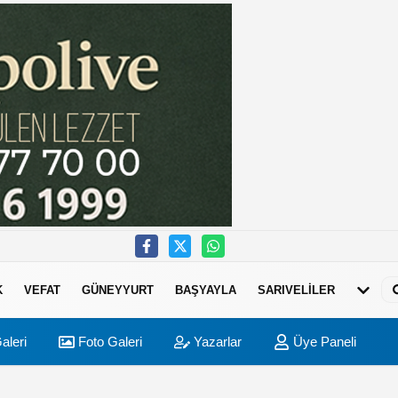
K
VEFAT
GÜNEYYURT
BAŞYAYLA
SARIVELİLER
aleri
Foto Galeri
Yazarlar
Üye Paneli