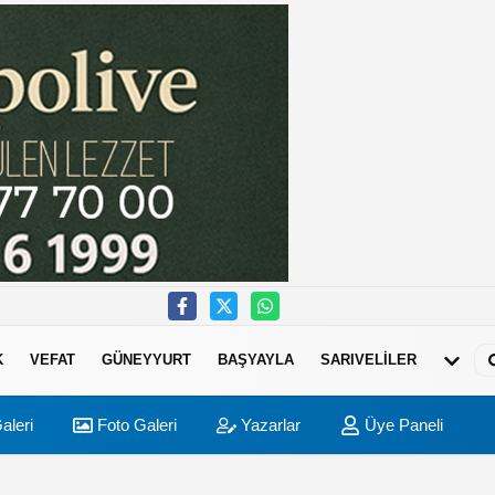
K
VEFAT
GÜNEYYURT
BAŞYAYLA
SARIVELİLER
aleri
Foto Galeri
Yazarlar
Üye Paneli